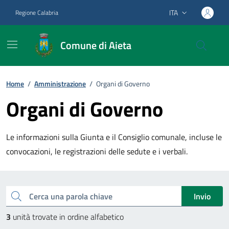
Vai ai contenuti
Vai al footer
ITA
Regione Calabria
Lingua attiva:
Comune di Aieta
Home
/
Amministrazione
/
Organi di Governo
Organi di Governo
Le informazioni sulla Giunta e il Consiglio comunale, incluse le
convocazioni, le registrazioni delle sedute e i verbali.
Esplora le unità organizzative
Cerca una parola chiave
Invio
3
unità trovate in ordine alfabetico