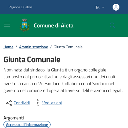
Vai ai contenuti
Vai al footer
ITA
Regione Calabria
Lingua attiva:
Comune di Aieta
Home
/
Amministrazione
/
Giunta Comunale
Giunta Comunale
Nominata dal sindaco, la Giunta è un organo collegiale
composto dal primo cittadino e dagli assessori uno dei quali
riveste la carica di Vicesindaco. Collabora con il Sindaco nel
governo del comune ed opera attraverso deliberazioni collegiali.
Condividi
Vedi azioni
Argomenti
Accesso all'informazione