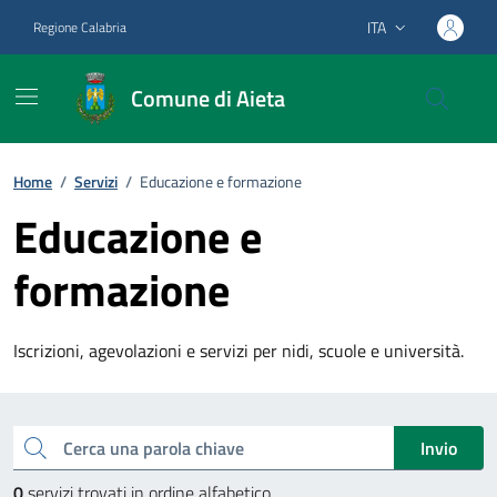
Vai ai contenuti
Vai al footer
ITA
Regione Calabria
Lingua attiva:
Comune di Aieta
Home
/
Servizi
/
Educazione e formazione
Educazione e
formazione
Iscrizioni, agevolazioni e servizi per nidi, scuole e università.
Esplora tutti i servizi
Cerca una parola chiave
Invio
0
servizi trovati in ordine alfabetico