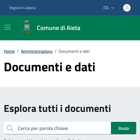
Vai ai contenuti
Vai al footer
ITA
Regione Calabria
Lingua attiva:
Comune di Aieta
Home
/
Amministrazione
/
Documenti e dati
Documenti e dati
Esplora tutti i documenti
Cerca
Invio