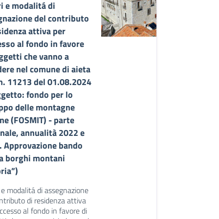
ri e modalitá di
gnazione del contributo
sidenza attiva per
esso al fondo in favore
ggetti che vanno a
dere nel comune di aieta
n. 11213 del 01.08.2024
getto: fondo per lo
uppo delle montagne
ane (FOSMIT) - parte
nale, annualità 2022 e
. Approvazione bando
ta borghi montani
ria”)
i e modalitá di assegnazione
ntributo di residenza attiva
accesso al fondo in favore di