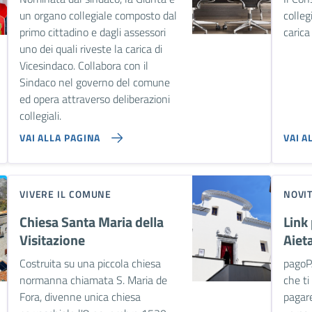
un organo collegiale composto dal
colleg
primo cittadino e dagli assessori
carica
uno dei quali riveste la carica di
Vicesindaco. Collabora con il
Sindaco nel governo del comune
ed opera attraverso deliberazioni
collegiali.
VAI ALLA PAGINA
VAI A
VIVERE IL COMUNE
NOVI
Chiesa Santa Maria della
Link
Visitazione
Aiet
Costruita su una piccola chiesa
pagoP
normanna chiamata S. Maria de
che ti
Fora, divenne unica chiesa
pagare