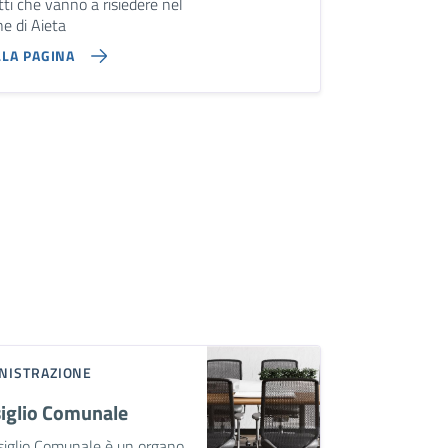
ti che vanno a risiedere nel
e di Aieta
LLA PAGINA
NISTRAZIONE
iglio Comunale
siglio Comunale è un organo