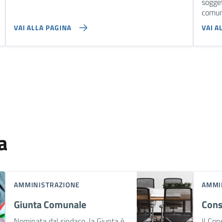
sogget
comun
VAI ALLA PAGINA
VAI A
a
AMMINISTRAZIONE
AMMI
Giunta Comunale
Cons
Nominata dal sindaco, la Giunta è
Il Con