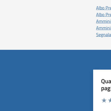
Albo Pr
Albo Pr
Amminis
Amminis
Segnala
Qua
pag
Valut
Va