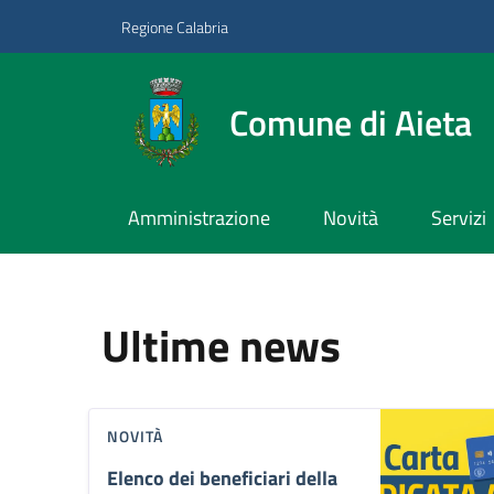
Vai ai contenuti
Vai al footer
Regione Calabria
Comune di Aieta
Amministrazione
Novità
Servizi
Contenuti in evidenza
Novità in evidenza
Comune di Aieta
Ultime news
NOVITÀ
Elenco dei beneficiari della