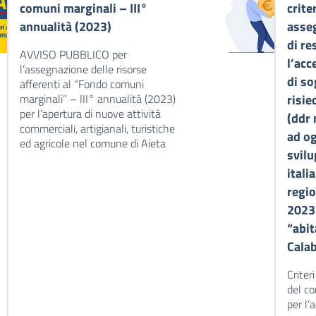
comuni marginali – III°
crite
annualità (2023)
asse
di re
AVVISO PUBBLICO per
l’acc
l’assegnazione delle risorse
di so
afferenti al “Fondo comuni
marginali” – III° annualità (2023)
risie
per l’apertura di nuove attività
(ddr 
commerciali, artigianali, turistiche
ad og
ed agricole nel comune di Aieta
svil
itali
regio
2023
“abi
Calab
Criter
del co
per l’