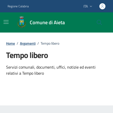
Vai ai contenuti
Vai al footer
ITA
Regione Calabria
Lingua attiva:
Comune di Aieta
Home
/
Argomenti
/
Tempo libero
Tempo libero
Dettagli dell'argomento
Servizi comunali, documenti, uffici, notizie ed eventi
relativi a Tempo libero