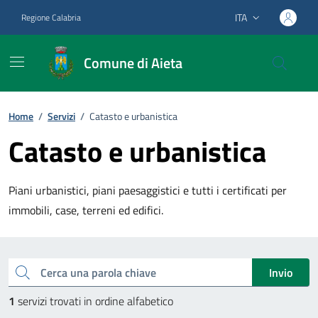
Vai ai contenuti
Vai al footer
ITA
Regione Calabria
Lingua attiva:
Comune di Aieta
Home
/
Servizi
/
Catasto e urbanistica
Catasto e urbanistica
Piani urbanistici, piani paesaggistici e tutti i certificati per
immobili, case, terreni ed edifici.
Esplora tutti i servizi
Cerca una parola chiave
Invio
1
servizi trovati in ordine alfabetico