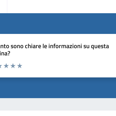
nto sono chiare le informazioni su questa
ina?
a 1 stelle su 5
luta 2 stelle su 5
Valuta 3 stelle su 5
Valuta 4 stelle su 5
Valuta 5 stelle su 5