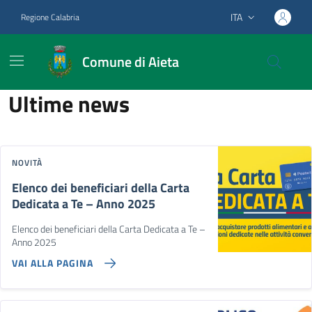
Vai ai contenuti
Vai al footer
ITA
Regione Calabria
Lingua attiva:
Comune di Aieta
Comune di Aieta
Contenuti in evidenza
Novità in evidenza
Ultime news
NOVITÀ
Elenco dei beneficiari della Carta
Dedicata a Te – Anno 2025
Elenco dei beneficiari della Carta Dedicata a Te –
Anno 2025
VAI ALLA PAGINA