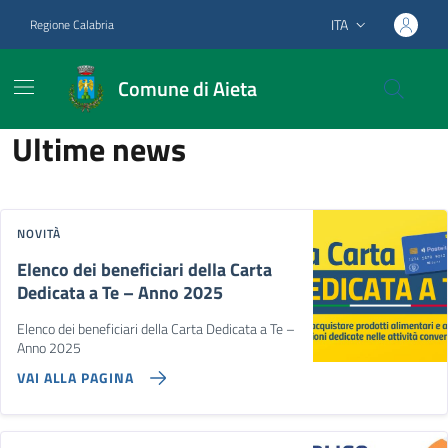
Vai ai contenuti
Vai al footer
ITA
Regione Calabria
Lingua attiva:
Comune di Aieta
Comune di Aieta
Contenuti in evidenza
Novità in evidenza
Ultime news
NOVITÀ
Elenco dei beneficiari della Carta
Dedicata a Te – Anno 2025
Elenco dei beneficiari della Carta Dedicata a Te –
Anno 2025
VAI ALLA PAGINA