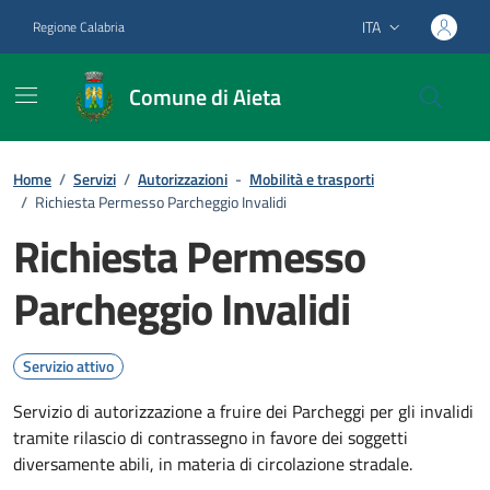
Vai ai contenuti
Vai al footer
ITA
Regione Calabria
Lingua attiva:
Comune di Aieta
Home
/
Servizi
/
Autorizzazioni
-
Mobilità e trasporti
/
Richiesta Permesso Parcheggio Invalidi
Richiesta Permesso
Parcheggio Invalidi
Servizio attivo
Servizio di autorizzazione a fruire dei Parcheggi per gli invalidi
tramite rilascio di contrassegno in favore dei soggetti
diversamente abili, in materia di circolazione stradale.