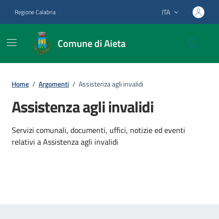
Vai ai contenuti
Vai al footer
ITA
Regione Calabria
Lingua attiva:
Comune di Aieta
Home
/
Argomenti
/
Assistenza agli invalidi
Assistenza agli invalidi
Dettagli dell'argomento
Servizi comunali, documenti, uffici, notizie ed eventi
relativi a Assistenza agli invalidi