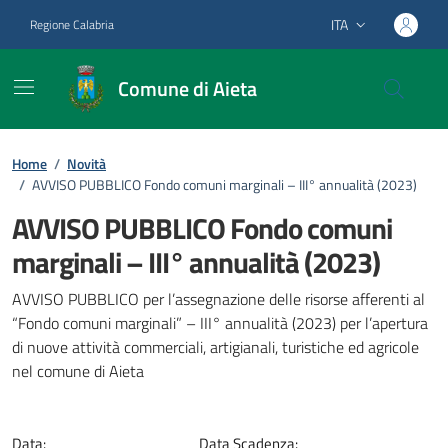
Vai ai contenuti
Vai al footer
ITA
Regione Calabria
Lingua attiva:
Comune di Aieta
Home
/
Novità
/
AVVISO PUBBLICO Fondo comuni marginali – III° annualità (2023)
AVVISO PUBBLICO Fondo comuni
marginali – III° annualità (2023)
Dettagli della notizia
AVVISO PUBBLICO per l’assegnazione delle risorse afferenti al
“Fondo comuni marginali” – III° annualità (2023) per l’apertura
di nuove attività commerciali, artigianali, turistiche ed agricole
nel comune di Aieta
Data:
Data Scadenza: