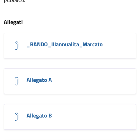
pubblico.
Allegati
_BANDO_IIIannualita_Marcato
Allegato A
Allegato B