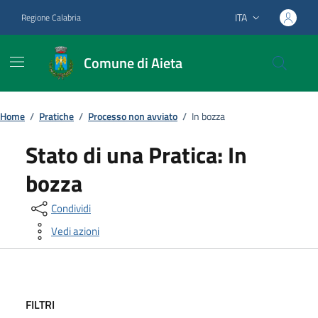
Vai ai contenuti
Vai al footer
ITA
Regione Calabria
Lingua attiva:
Comune di Aieta
Home
/
Pratiche
/
Processo non avviato
/
In bozza
Stato di una Pratica:
In
bozza
Condividi
Vedi azioni
FILTRI