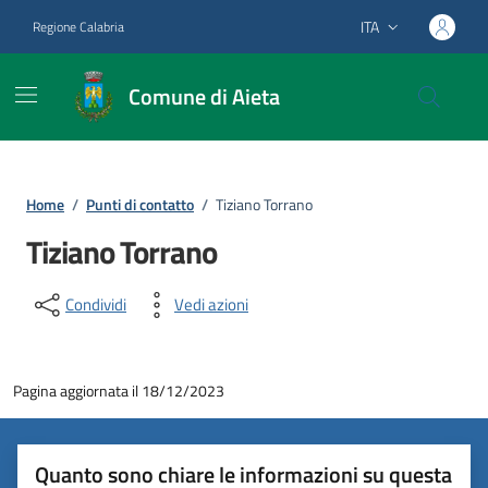
Vai ai contenuti
Vai al footer
ITA
Regione Calabria
Lingua attiva:
Comune di Aieta
Home
/
Punti di contatto
/
Tiziano Torrano
Tiziano Torrano
Condividi
Vedi azioni
Pagina aggiornata il 18/12/2023
Quanto sono chiare le informazioni su questa