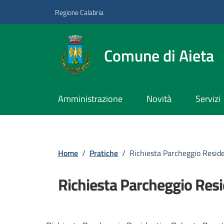
Vai ai contenuti
Vai al footer
Regione Calabria
Comune di Aieta
Amministrazione
Novità
Servizi
Home
/
Pratiche
/
Richiesta Parcheggio Resid
Richiesta Parcheggio Resi