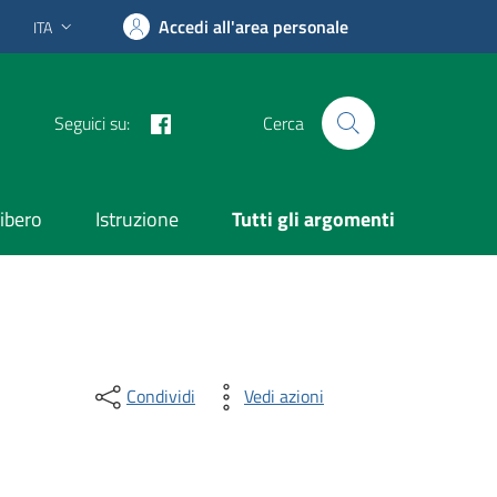
Accedi all'area personale
ITA
Lingua attiva:
Facebook
Seguici su:
Cerca
ibero
Istruzione
Tutti gli argomenti
Condividi
Vedi azioni