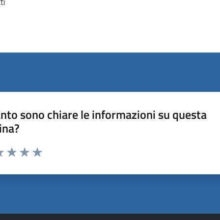
ti
nto sono chiare le informazioni su questa
ina?
a 1 stelle su 5
luta 2 stelle su 5
Valuta 3 stelle su 5
Valuta 4 stelle su 5
Valuta 5 stelle su 5