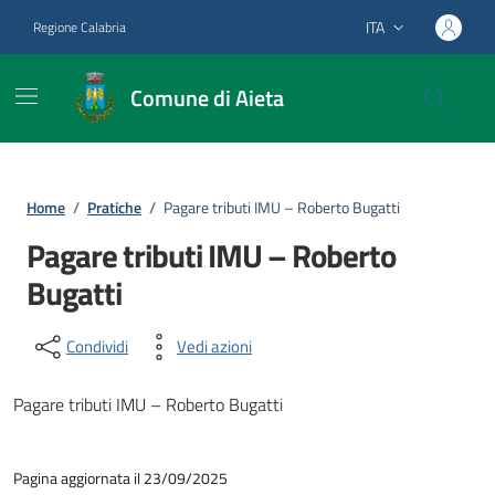
Vai ai contenuti
Vai al footer
ITA
Regione Calabria
Lingua attiva:
Comune di Aieta
Home
/
Pratiche
/
Pagare tributi IMU – Roberto Bugatti
Pagare tributi IMU – Roberto
Bugatti
Condividi
Vedi azioni
Pagare tributi IMU – Roberto Bugatti
Pagina aggiornata il 23/09/2025