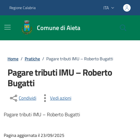
Vai ai contenuti
Vai al footer
ITA
Regione Calabria
Lingua attiva:
Comune di Aieta
Home
/
Pratiche
/
Pagare tributi IMU – Roberto Bugatti
Pagare tributi IMU – Roberto
Bugatti
Condividi
Vedi azioni
Pagare tributi IMU – Roberto Bugatti
Pagina aggiornata il 23/09/2025