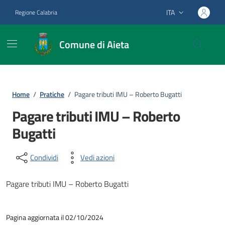
Vai ai contenuti
Vai al footer
ITA
Regione Calabria
Lingua attiva:
Comune di Aieta
Home
/
Pratiche
/
Pagare tributi IMU – Roberto Bugatti
Pagare tributi IMU – Roberto
Bugatti
Condividi
Vedi azioni
Pagare tributi IMU – Roberto Bugatti
Pagina aggiornata il 02/10/2024