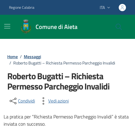
Vai ai contenuti
Vai al footer
ITA
Regione Calabria
Lingua attiva:
Comune di Aieta
Home
/
Messaggi
/
Roberto Bugatti – Richiesta Permesso Parcheggio Invalidi
Roberto Bugatti – Richiesta
Permesso Parcheggio Invalidi
Condividi
Vedi azioni
La pratica per “Richiesta Permesso Parcheggio Invalidi” è stata
inviata con successo.