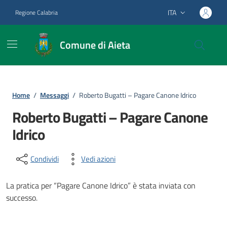
Vai ai contenuti
Vai al footer
ITA
Regione Calabria
Lingua attiva:
Comune di Aieta
Home
/
Messaggi
/
Roberto Bugatti – Pagare Canone Idrico
Roberto Bugatti – Pagare Canone
Idrico
Condividi
Vedi azioni
La pratica per “Pagare Canone Idrico” è stata inviata con
successo.