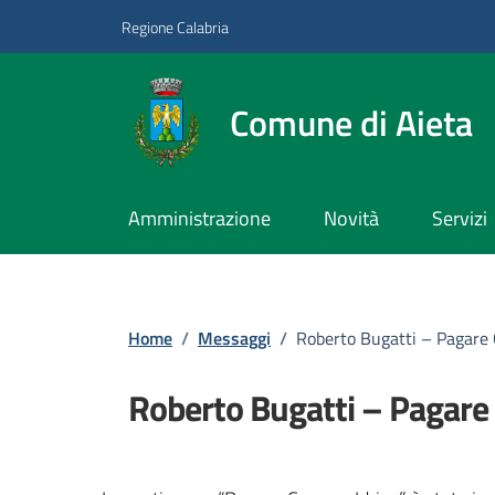
Vai ai contenuti
Vai al footer
Regione Calabria
Comune di Aieta
Amministrazione
Novità
Servizi
Home
/
Messaggi
/
Roberto Bugatti – Pagare 
Roberto Bugatti – Pagare