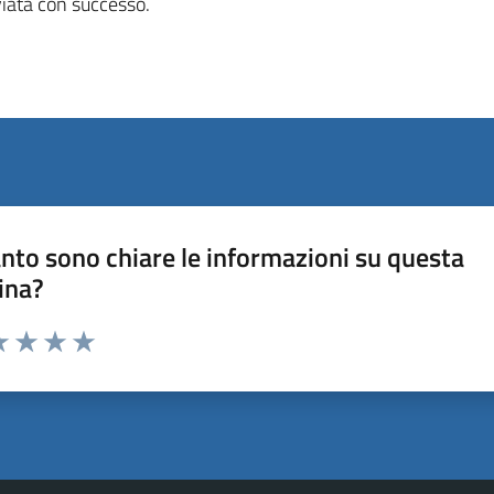
viata con successo.
nto sono chiare le informazioni su questa
ina?
a 1 stelle su 5
luta 2 stelle su 5
Valuta 3 stelle su 5
Valuta 4 stelle su 5
Valuta 5 stelle su 5