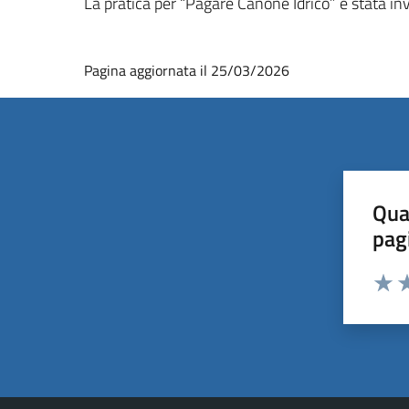
La pratica per “Pagare Canone Idrico” è stata in
Pagina aggiornata il 25/03/2026
Qua
pag
Valut
Va