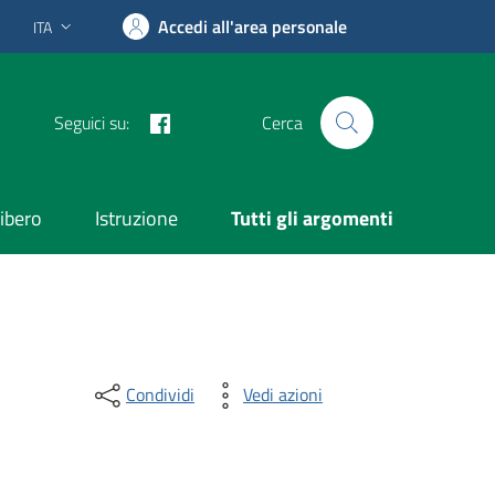
Accedi all'area personale
ITA
Lingua attiva:
Facebook
Seguici su:
Cerca
ibero
Istruzione
Tutti gli argomenti
Condividi
Vedi azioni