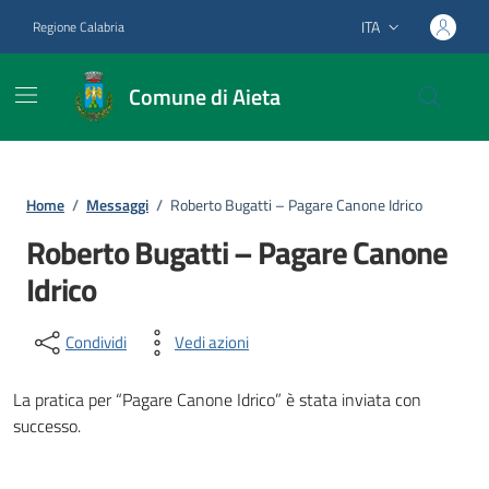
Vai ai contenuti
Vai al footer
ITA
Regione Calabria
Lingua attiva:
Comune di Aieta
Home
/
Messaggi
/
Roberto Bugatti – Pagare Canone Idrico
Roberto Bugatti – Pagare Canone
Idrico
Condividi
Vedi azioni
La pratica per “Pagare Canone Idrico” è stata inviata con
successo.