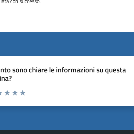
viata con successo.
nto sono chiare le informazioni su questa
ina?
a 1 stelle su 5
luta 2 stelle su 5
Valuta 3 stelle su 5
Valuta 4 stelle su 5
Valuta 5 stelle su 5