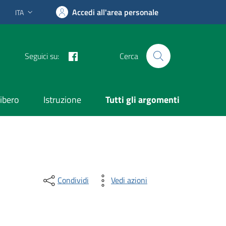
Accedi all'area personale
ITA
Lingua attiva:
Facebook
Seguici su:
Cerca
ibero
Istruzione
Tutti gli argomenti
Condividi
Vedi azioni