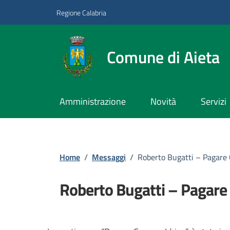
Vai ai contenuti
Vai al footer
Regione Calabria
Comune di Aieta
Amministrazione
Novità
Servizi
Home
/
Messaggi
/
Roberto Bugatti – Pagare 
Roberto Bugatti – Pagare