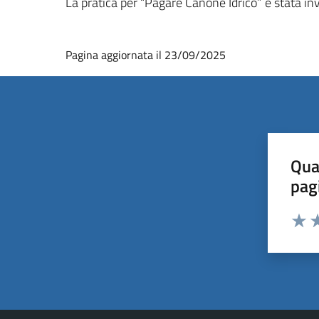
La pratica per “Pagare Canone Idrico” è stata in
Pagina aggiornata il 23/09/2025
Qua
pag
Valut
Va