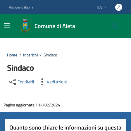
Vai ai contenuti
Vai al footer
ITA
Regione Calabria
Lingua attiva:
Comune di Aieta
Home
/
Incarichi
/
Sindaco
Sindaco
Condividi
Vedi azioni
Pagina aggiornata il 14/02/2024
Quanto sono chiare le informazioni su questa