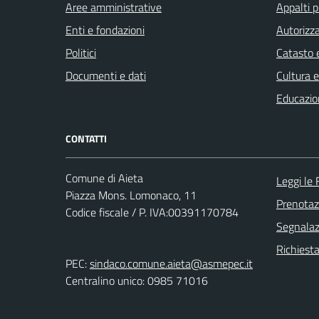
Aree amministrative
Appalti p
Enti e fondazioni
Autorizza
Politici
Catasto e
Documenti e dati
Cultura 
Educazio
CONTATTI
Comune di Aieta
Leggi le
Piazza Mons. Lomonaco, 11
Prenota
Codice fiscale / P. IVA:00391170784
Segnalazi
Richiest
PEC:
sindaco.comune.aieta@asmepec.it
Centralino unico: 0985 71016