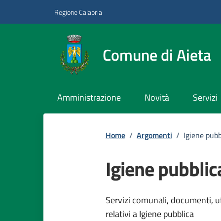
Vai ai contenuti
Vai al footer
Regione Calabria
Comune di Aieta
Amministrazione
Novità
Servizi
Home
/
Argomenti
/
Igiene pubb
Igiene pubblic
Dettagli dell
Servizi comunali, documenti, uff
relativi a Igiene pubblica