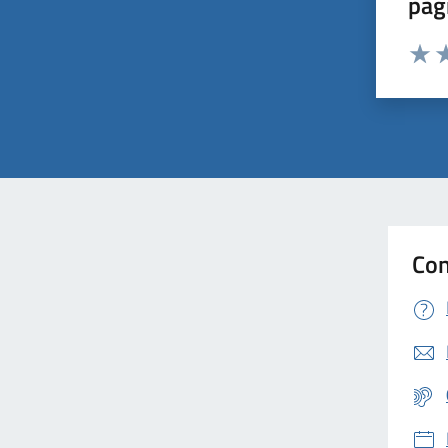
pag
Valut
Va
Con