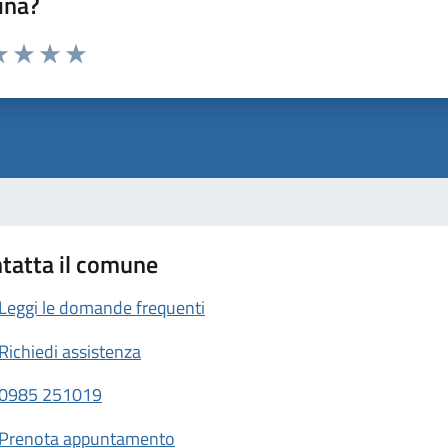
ina?
a 1 stelle su 5
luta 2 stelle su 5
Valuta 3 stelle su 5
Valuta 4 stelle su 5
Valuta 5 stelle su 5
tatta il comune
Leggi le domande frequenti
Richiedi assistenza
0985 251019
Prenota appuntamento