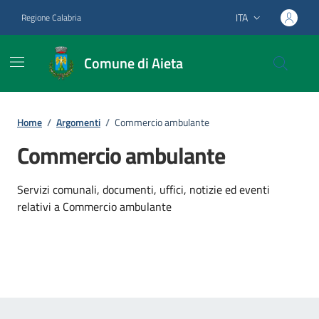
Vai ai contenuti
Vai al footer
ITA
Regione Calabria
Lingua attiva:
Comune di Aieta
Home
/
Argomenti
/
Commercio ambulante
Commercio ambulante
Dettagli dell'argomento
Servizi comunali, documenti, uffici, notizie ed eventi
relativi a Commercio ambulante