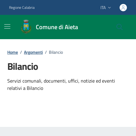
Vai ai contenuti
Vai al footer
ITA
Regione Calabria
Lingua attiva:
Comune di Aieta
Home
/
Argomenti
/
Bilancio
Bilancio
Dettagli dell'argomento
Servizi comunali, documenti, uffici, notizie ed eventi
relativi a Bilancio